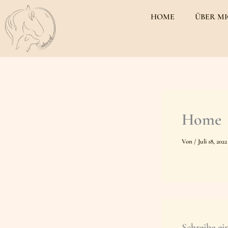
Zum
HOME
ÜBER M
Inhalt
springen
Home
Von
/
Juli 18, 2022
Schreibe e